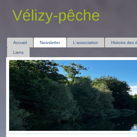
Vélizy-pêche
Accueil
Newsletter
L'association
Histoire des 
Liens