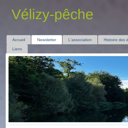
Vélizy-pêche
Accueil
Newsletter
L'association
Histoire des 
Liens