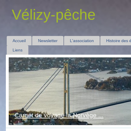
Vélizy-pêche
Accueil
Newsletter
L'association
Histoire des 
Liens
Carnet de voyage la Thaïlande ...