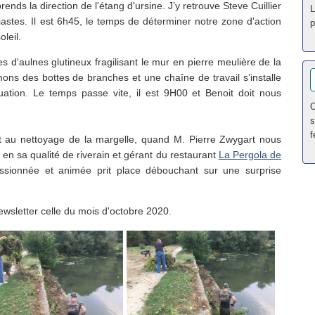
nds la direction de l'étang d'ursine. J’y retrouve Steve Cuillier
astes. Il est 6h45, le temps de déterminer notre zone d'action
p
oleil.
 d'aulnes glutineux fragilisant le mur en pierre meulière de la
ons des bottes de branches et une chaîne de travail s’installe
uation. Le temps passe vite, il est 9H00 et Benoit doit nous
O
s
f
t au nettoyage de la margelle, quand M. Pierre Zwygart nous
g en sa qualité de riverain et gérant du restaurant
La Pergola de
sionnée et animée prit place débouchant sur une surprise
ewsletter celle du mois d'octobre 2020.