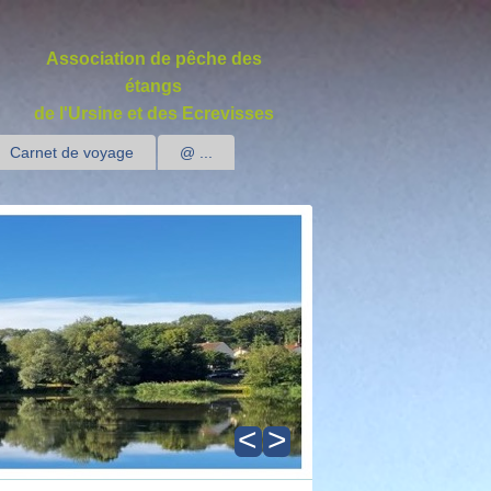
Association de pêche des
étangs
de l'Ursine et des Ecrevisses
Carnet de voyage
@ ...
<
>