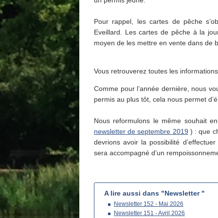
un permis jeune.
Pour rappel, les cartes de pêche s’o
Eveillard. Les cartes de pêche à la jo
moyen de les mettre en vente dans de b
Vous retrouverez toutes les informations 
Comme pour l’année dernière, nous vo
permis au plus tôt, cela nous permet d’é
Nous reformulons le même souhait en e
newsletter de septembre 2019
) : que c
devrions avoir la possibilité d’effectue
sera accompagné d’un rempoissonneme
A lire aussi dans "Newsletter "
Newsletter 152 - Mai 2026
Newsletter 151 - Avril 2026