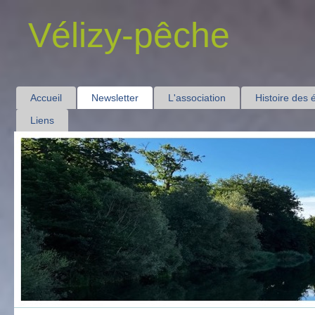
Vélizy-pêche
Accueil
Newsletter
L'association
Histoire des 
Liens