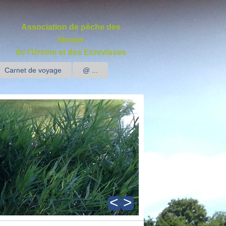
Association de pêche des
étangs
de l'Ursine et des Ecrevisses
Carnet de voyage
@ ...
<
>