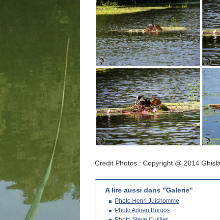
Credit Photos : Copyright @ 2014 Ghisla
A lire aussi dans "Galerie"
Photo Henri Juishomme
Photo Adrien Burgos
Photo Steve Cuillier