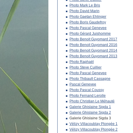
Photo Mark Le Bris
Photo David Marin
Photo Gaetan Ehlinger
Photo Boris Gaudefroy
Photo Pascal Genevee
Photo Gérard Juishomme
Photo Benoit Guyomard 2017
Photo Benoit Guyomard 2016
Photo Benoit Guyomard 2014
Photo Benoit Guyomard 2013
Photo Raphaël
Photo Steve Cuillier
Photo Pascal Genevee
Photo Thibault Cassagne
Pascal Genevee
Photo Pascal Coussy
Photo Fernand Lerolle
Photo Christian Le Méhauté
Galerie Ghislaine Sigda 1
Galerie Ghislaine Sigda 2
Galerie Ghislaine Sigda 3
Vélizy Villacoublay Plongée 1
Vélizy Villacoublay Plongée 2