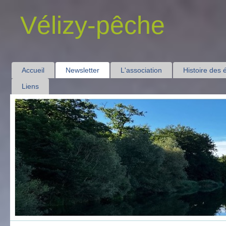
Vélizy-pêche
Accueil
Newsletter
L'association
Histoire des 
Liens