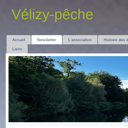
Vélizy-pêche
Accueil
Newsletter
L'association
Histoire des 
Liens