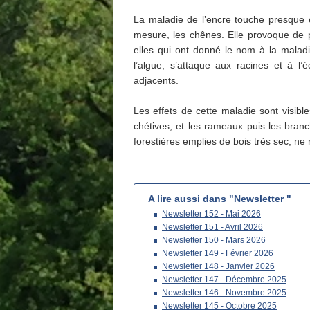
La maladie de l’encre touche presque 
mesure, les chênes. Elle provoque de p
elles qui ont donné le nom à la malad
l’algue, s’attaque aux racines et à l
adjacents.
Les effets de cette maladie sont visibles
chétives, et les rameaux puis les branc
forestières emplies de bois très sec, ne 
A lire aussi dans "Newsletter "
Newsletter 152 - Mai 2026
Newsletter 151 - Avril 2026
Newsletter 150 - Mars 2026
Newsletter 149 - Février 2026
Newsletter 148 - Janvier 2026
Newsletter 147 - Décembre 2025
Newsletter 146 - Novembre 2025
Newsletter 145 - Octobre 2025