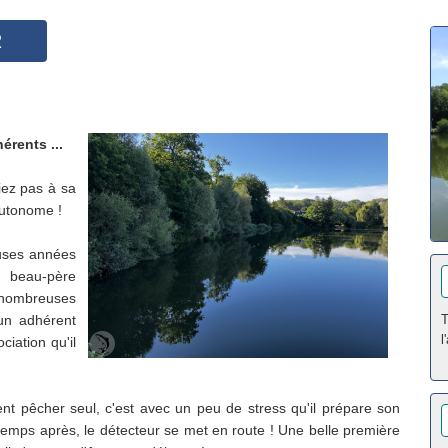
2
érents ...
iez pas à sa
autonome !
euses années
 beau-père
nombreuses
 un adhérent
T
l
ciation qu'il
ient pêcher seul, c'est avec un peu de stress qu'il prépare son
temps après, le détecteur se met en route ! Une belle première