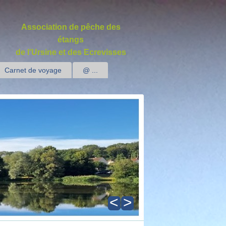
Association de pêche des
étangs
de l'Ursine et des Ecrevisses
Carnet de voyage
@ ...
<
>